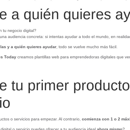
ne a quién quieres a
 tu negocio digital?
una audiencia concreta: si intentas ayudar a todo el mundo, en realid
las y a quién quieres ayudar
, todo se vuelve mucho más fácil.
es Today
creamos plantillas web para emprendedoras digitales que ven
e tu primer producto 
io
uctos o servicios para empezar. Al contrario,
comienza con 1 o 2 má
igital o servicio puedes ofrecer a tu audiencia ideal
ahora mismo
?