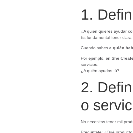
1. Defi
¿A quién quieres ayudar con
Es fundamental tener clara 
Cuando sabes
a quién hab
Por ejemplo, en
She Creat
servicios.
¿A quién ayudas tú?
2. Defin
o servic
No necesitas tener mil prod
Pregúntate: ¿Qué producto d