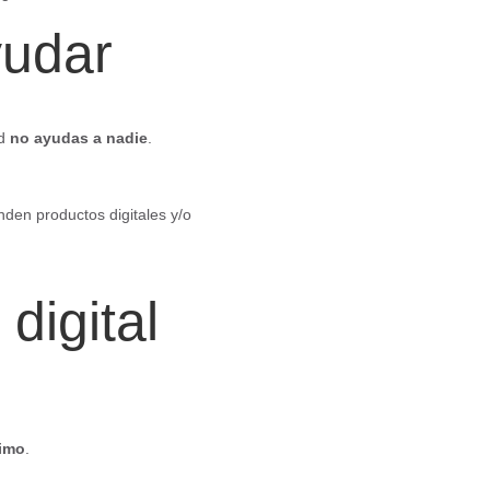
yudar
ad
no ayudas a nadie
.
den productos digitales y/o
digital
ximo
.