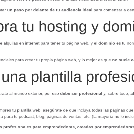
star
un paso por delante de tu audiencia ideal
para comenzar a gene
ra tu hosting y dom
e alquilas en internet para tener tu página web, y el
dominio
es tu nom
nciales para crear tu propia página web, y lo mejor es que
no suele c
 una plantilla profes
rate al mundo exterior, por eso
debe ser profesional
y, sobre todo,
a
pres tu plantilla web, asegúrate de que incluya todas las páginas qu
a para tu podcast, blog, páginas de ventas, etc. (la mayoría no lo inclu
las profesionales para emprendedoras, creadas por emprendedora