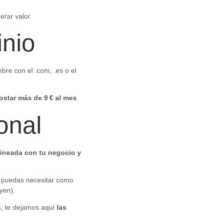
rar valor.
inio
bre con el .com, .es o el
ostar más de 9
€ al mes
.
ional
lineada con tu negocio y
e puedas necesitar como
yen).
s
, te dejamos aquí
las