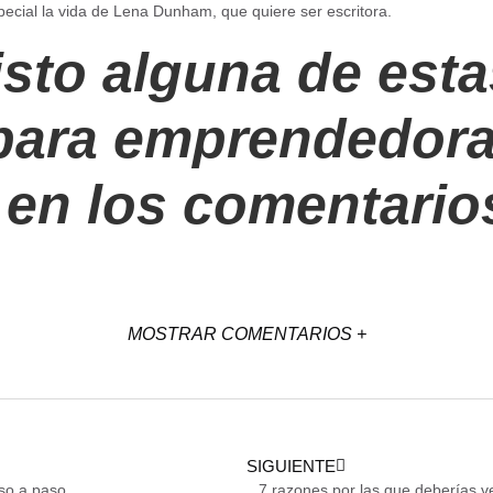
pecial la vida de Lena Dunham, que quiere ser escritora.
sto alguna de esta
 para emprendedor
 en los comentario
MOSTRAR COMENTARIOS +
SIGUIENTE
so a paso
7 razones por las que deberías v