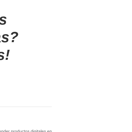
s
as?
s!
ender productos digitales en