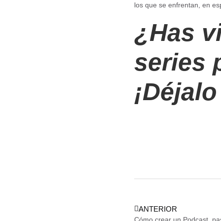
los que se enfrentan, en es
¿Has vi
series
¡Déjalo
ANTERIOR
Cómo crear un Podcast, pa