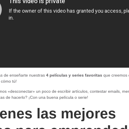
s de enseñarte nuestras
4 películas y series favoritas
que creemos 
 cómo tú!
os «desconectar» un poco de escribir artículos, contestar emails, m
s de hacerlo? ¡Con una buena película o serie!
ienes las mejores