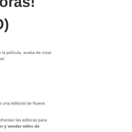
oras!
O)
 la película, acaba de crear
ee
!
e una editorial de Nueva
nfrentan las editoras para
r y vender miles de