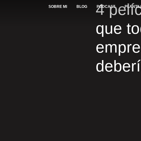
4 pelí
SOBRE MI
BLOG
PODCAST
PLANTI
que t
empre
deberí